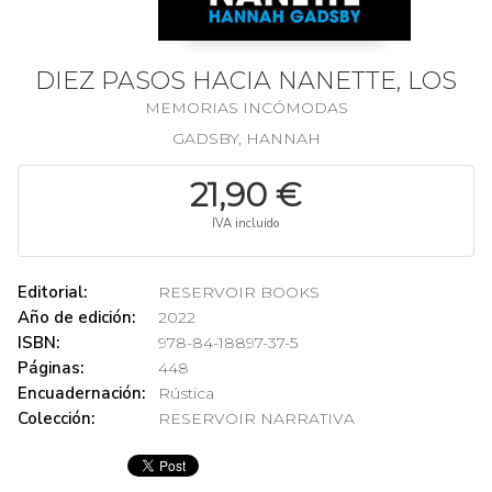
DIEZ PASOS HACIA NANETTE, LOS
MEMORIAS INCÓMODAS
GADSBY, HANNAH
21,90 €
IVA incluido
Editorial:
RESERVOIR BOOKS
Año de edición:
2022
ISBN:
978-84-18897-37-5
Páginas:
448
Encuadernación:
Rústica
Colección:
RESERVOIR NARRATIVA