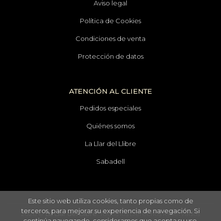
Aviso legal
Política de Cookies
Condiciones de venta
Protección de datos
ATENCIÓN AL CLIENTE
Pedidos especiales
Quiénes somos
La Llar del Llibre
Sabadell
Este sitio web utiliza cookies, tanto propias como de
terceros, para mejorar su experiencia de navegación. Si
2026 ©
La Llar del Llibre
. Todos los Derechos Reservados
continúa navegando, consideramos que acepta su uso.