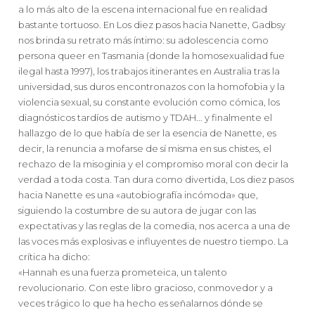
a lo más alto de la escena internacional fue en realidad
bastante tortuoso. En Los diez pasos hacia Nanette, Gadbsy
nos brinda su retrato más íntimo: su adolescencia como
persona queer en Tasmania (donde la homosexualidad fue
ilegal hasta 1997), los trabajos itinerantes en Australia tras la
universidad, sus duros encontronazos con la homofobia y la
violencia sexual, su constante evolución como cómica, los
diagnósticos tardíos de autismo y TDAH... y finalmente el
hallazgo de lo que había de ser la esencia de Nanette, es
decir, la renuncia a mofarse de sí misma en sus chistes, el
rechazo de la misoginia y el compromiso moral con decir la
verdad a toda costa. Tan dura como divertida, Los diez pasos
hacia Nanette es una «autobiografía incómoda» que,
siguiendo la costumbre de su autora de jugar con las
expectativas y las reglas de la comedia, nos acerca a una de
las voces más explosivas e influyentes de nuestro tiempo. La
crítica ha dicho:
«Hannah es una fuerza prometeica, un talento
revolucionario. Con este libro gracioso, conmovedor y a
veces trágico lo que ha hecho es señalarnos dónde se