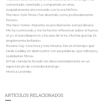
comentado, reseñado y compartido en años,
exquisitamente sincronizado con la era MeToo».
The New York Times «Tan divertido como profundamente
furioso».
The New Yorker «Nanette es sencillamente extraordinaria.
Me ha conmovido y me ha hecho reflexionar sobre el humor,
el yo, el autodesprecio y los usos de la ira. Muchas gracias. Es
simplemente brillante».
Roxane Gay «Una hora y tres minutos. Ese es el tiempo que
tarda Gadsby en destrozarte con sus palabras, ojos vidriosos y
realidad sin filtros».
El País «Jamás he llorado tan desconsoladamente en un
espectáculo de comedia stand up».
Monica Lewinsky
ARTÍCULOS RELACIONADOS