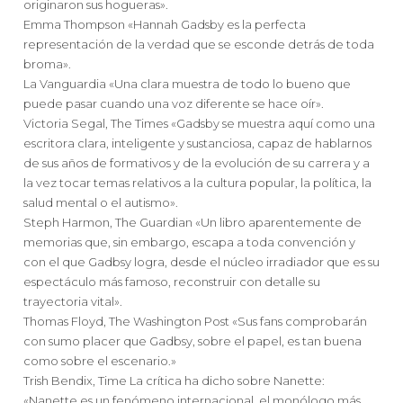
originaron sus hogueras».
Emma Thompson «Hannah Gadsby es la perfecta
representación de la verdad que se esconde detrás de toda
broma».
La Vanguardia «Una clara muestra de todo lo bueno que
puede pasar cuando una voz diferente se hace oír».
Victoria Segal, The Times «Gadsby se muestra aquí como una
escritora clara, inteligente y sustanciosa, capaz de hablarnos
de sus años de formativos y de la evolución de su carrera y a
la vez tocar temas relativos a la cultura popular, la política, la
salud mental o el autismo».
Steph Harmon, The Guardian «Un libro aparentemente de
memorias que, sin embargo, escapa a toda convención y
con el que Gadbsy logra, desde el núcleo irradiador que es su
espectáculo más famoso, reconstruir con detalle su
trayectoria vital».
Thomas Floyd, The Washington Post «Sus fans comprobarán
con sumo placer que Gadbsy, sobre el papel, es tan buena
como sobre el escenario.»
Trish Bendix, Time La crítica ha dicho sobre Nanette:
«Nanette es un fenómeno internacional, el monólogo más