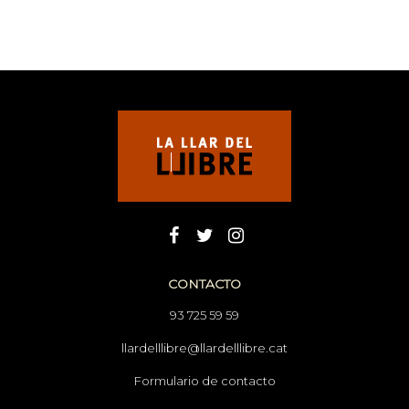
CONTACTO
93 725 59 59
llardelllibre@llardelllibre.cat
Formulario de contacto