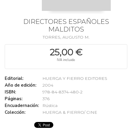
DIRECTORES ESPAÑOLES
MALDITOS
TORRES, AUGUSTO M.
25,00 €
IVA incluido
Editorial:
HUERGA Y FIERRO EDITORES
Año de edición:
2004
ISBN:
978-84-8374-480-2
Páginas:
376
Encuadernación:
Rústica
Colección:
HUERGA & FIERRO/ CINE