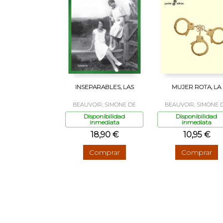
INSEPARABLES, LAS
MUJER ROTA, LA
BEAUVOIR, SIMONE DE
BEAUVOIR, SIMONE 
Disponibilidad
Disponibilidad
inmediata
inmediata
18,90 €
10,95 €
Comprar
Comprar