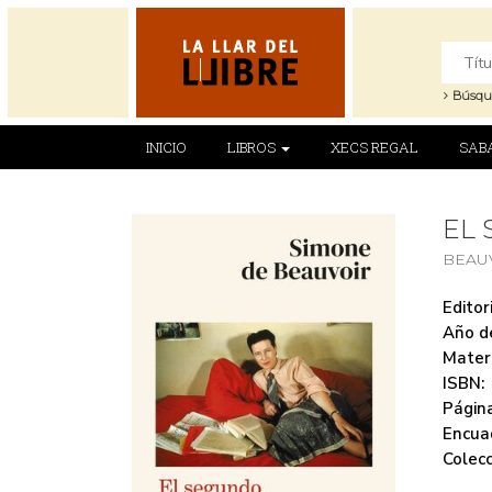
Búsqu
INICIO
LIBROS
XECS REGAL
SAB
EL
BEAU
Editori
Año de
Mater
ISBN:
Página
Encua
Colecc