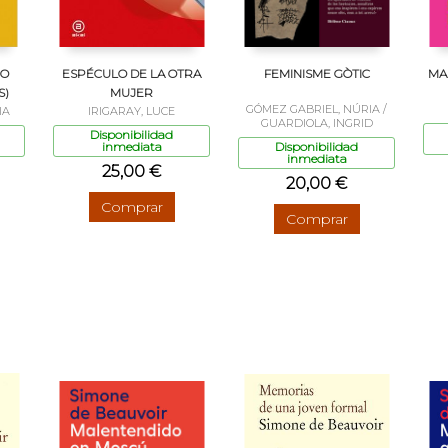
MO
ESPÉCULO DE LA OTRA
FEMINISME GÒTIC
MA
S)
MUJER
GÓMEZ GABRIEL, NÚRIA /
IA
IRIGARAY, LUCE
GUARDIOLA, INGRID
Disponibilidad
inmediata
Disponibilidad
inmediata
25,00 €
20,00 €
Comprar
Comprar