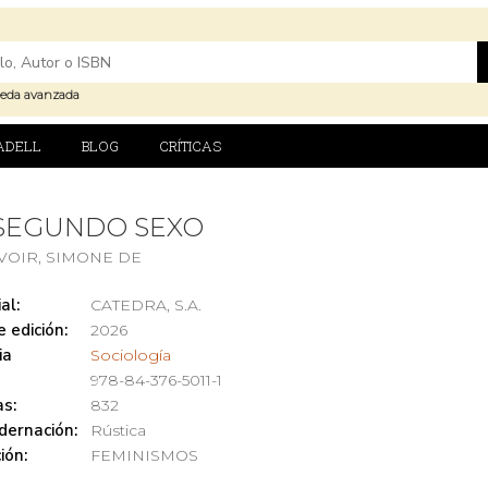
eda avanzada
ADELL
BLOG
CRÍTICAS
 SEGUNDO SEXO
VOIR, SIMONE DE
al:
CATEDRA, S.A.
 edición:
2026
ia
Sociología
978-84-376-5011-1
s:
832
dernación:
Rústica
ión:
FEMINISMOS