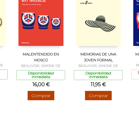
MALENTENDIDO EN
MEMORIAS DE UNA
M
MOSCÚ
JOVEN FORMAL
DE
B
BEAUVOIR, SIMONE DE
BEAUVOIR, SIMONE DE
Disponibilidad
Disponibilidad
inmediata
inmediata
16,00 €
11,95 €
Comprar
Comprar