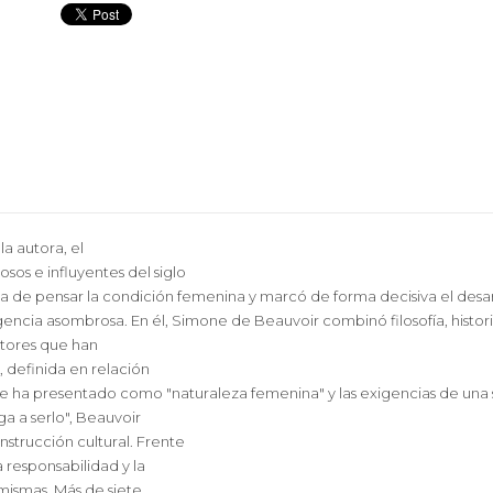
la autora, el
os e influyentes del siglo
a de pensar la condición femenina y marcó de forma decisiva el des
ncia asombrosa. En él, Simone de Beauvoir combinó filosofía, historia,
ctores que han
, definida en relación
 se ha presentado como "naturaleza femenina" y las exigencias de una s
ga a serlo", Beauvoir
strucción cultural. Frente
a responsabilidad y la
 mismas. Más de siete