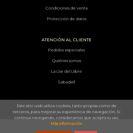
Condiciones de venta
Protección de datos
ATENCIÓN AL CLIENTE
Pedidos especiales
Quiénes somos
La Llar del Llibre
Sabadell
Este sitio web utiliza cookies, tanto propias como de
terceros, para mejorar su experiencia de navegación. Si
2026 ©
La Llar del Llibre
. Todos los Derechos Reservados
continúa navegando, consideramos que acepta su uso.
Más información