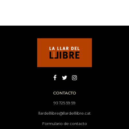
CONTACTO
93 725 59 59
llardelllibre@llardelllibre.cat
Formulario de contacto