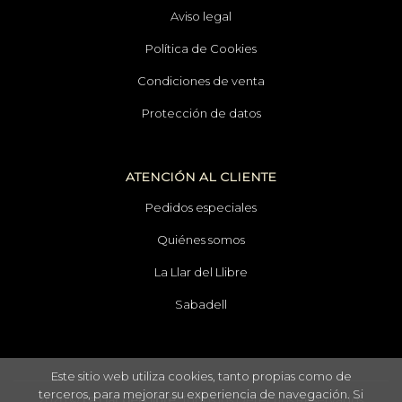
Aviso legal
Política de Cookies
Condiciones de venta
Protección de datos
ATENCIÓN AL CLIENTE
Pedidos especiales
Quiénes somos
La Llar del Llibre
Sabadell
Este sitio web utiliza cookies, tanto propias como de
terceros, para mejorar su experiencia de navegación. Si
2026 ©
La Llar del Llibre
. Todos los Derechos Reservados