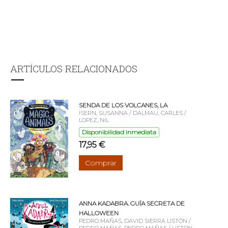
ARTÍCULOS RELACIONADOS
SENDA DE LOS VOLCANES, LA
ISERN, SUSANNA / DALMAU, CARLES /
LOPEZ, NIL
Disponibilidad inmediata
17,95 €
Comprar
ANNA KADABRA. GUÍA SECRETA DE
HALLOWEEN
PEDRO MAÑAS, DAVID SIERRA LISTÓN /
PEDRO MAÑAS, PEDRO MAÑAS / LISTON,