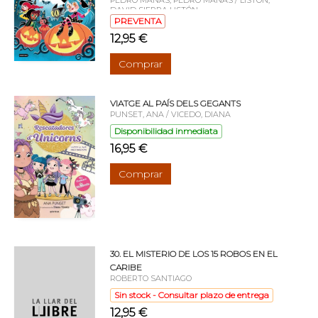
DAVID SIERRA LISTÓN
PREVENTA
12,95 €
Comprar
VIATGE AL PAÍS DELS GEGANTS
PUNSET, ANA / VICEDO, DIANA
Disponibilidad inmediata
16,95 €
Comprar
30. EL MISTERIO DE LOS 15 ROBOS EN EL
CARIBE
ROBERTO SANTIAGO
Sin stock - Consultar plazo de entrega
12,95 €