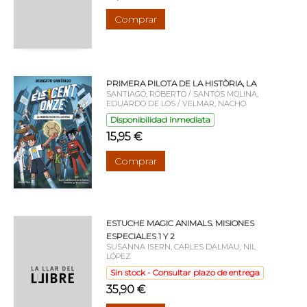
Comprar
PRIMERA PILOTA DE LA HISTÒRIA, LA
SANTIAGO, ROBERTO / SANTOS MOLINA,
EDUARDO DE LOS / VELMAR, NACHO
Disponibilidad inmediata
15,95 €
Comprar
ESTUCHE MAGIC ANIMALS. MISIONES
ESPECIALES 1 Y 2
SUSANNA ISERN, CARLES DALMAU, NIL
LÓPEZ
Sin stock - Consultar plazo de entrega
35,90 €