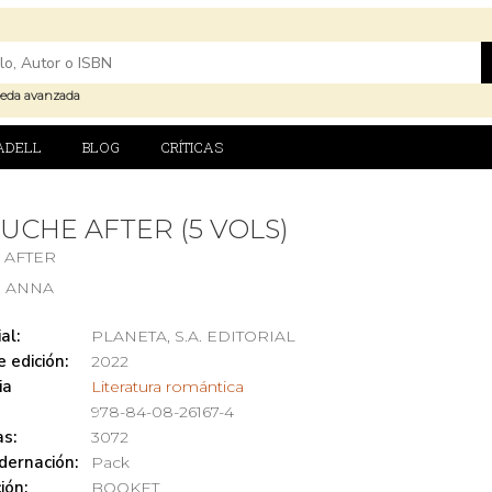
eda avanzada
ADELL
BLOG
CRÍTICAS
UCHE AFTER (5 VOLS)
 AFTER
, ANNA
al:
PLANETA, S.A. EDITORIAL
 edición:
2022
ia
Literatura romántica
978-84-08-26167-4
s:
3072
dernación:
Pack
ión:
BOOKET