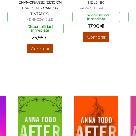
ENAMORARSE (EDICIÓN
HELSINKI
ESPECIAL - CANTOS
PARRISH, ISABELLE
TINTADOS)
Disponibilidad
inmediata
KENNEDY, ELLE
17,90 €
Disponibilidad
inmediata
Comprar
25,95 €
Comprar