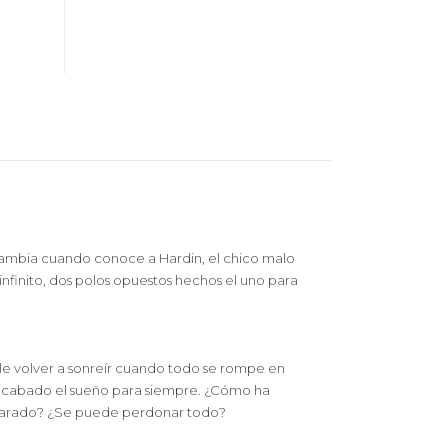
 cambia cuando conoce a Hardin, el chico malo
 infinito, dos polos opuestos hechos el uno para
ble volver a sonreír cuando todo se rompe en
a acabado el sueño para siempre. ¿Cómo ha
reparado? ¿Se puede perdonar todo?