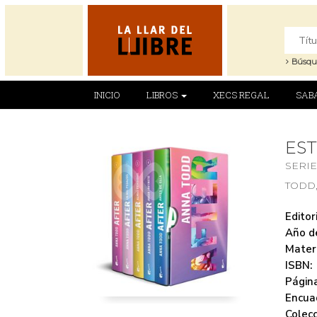
Búsqu
INICIO
LIBROS
XECS REGAL
SAB
EST
SERIE
TODD
Editori
Año de
Mater
ISBN:
Página
Encua
Colecc