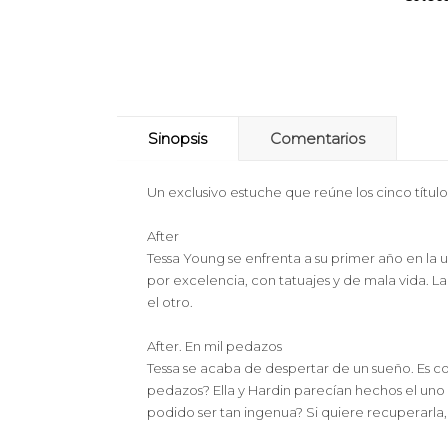
Sinopsis
Comentarios
Un exclusivo estuche que reúne los cinco títulos
After
Tessa Young se enfrenta a su primer año en l
por excelencia, con tatuajes y de mala vida. La
el otro.
After. En mil pedazos
Tessa se acaba de despertar de un sueño. Es c
pedazos? Ella y Hardin parecían hechos el uno
podido ser tan ingenua? Si quiere recuperarl