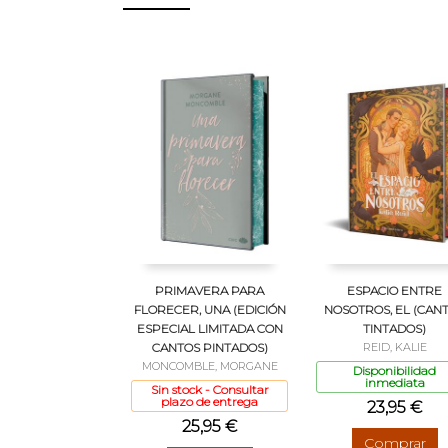
PRIMAVERA PARA
ESPACIO ENTRE
FLORECER, UNA (EDICIÓN
NOSOTROS, EL (CAN
ESPECIAL LIMITADA CON
TINTADOS)
CANTOS PINTADOS)
REID, KALIE
MONCOMBLE, MORGANE
Disponibilidad
inmediata
Sin stock - Consultar
plazo de entrega
23,95 €
25,95 €
Comprar