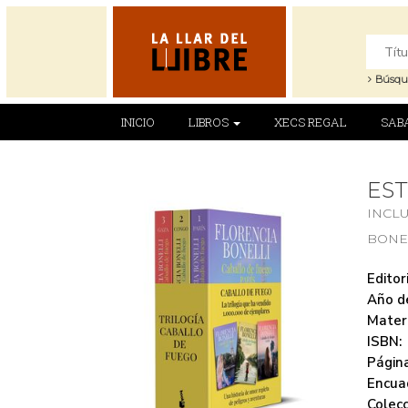
Búsqu
INICIO
LIBROS
XECS REGAL
SAB
ES
INCLU
BONE
Editori
Año de
Mater
ISBN:
Página
Encua
Colecc