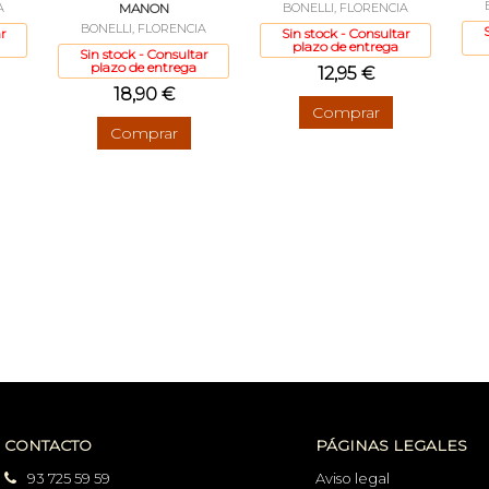
A
MANON
BONELLI, FLORENCIA
BONELLI, FLORENCIA
r
Sin stock - Consultar
plazo de entrega
Sin stock - Consultar
plazo de entrega
12,95 €
18,90 €
Comprar
Comprar
CONTACTO
PÁGINAS LEGALES
93 725 59 59
Aviso legal