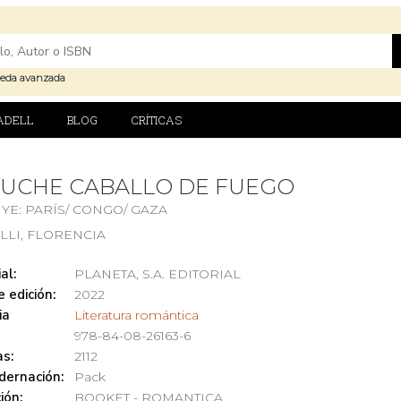
eda avanzada
ADELL
BLOG
CRÍTICAS
TUCHE CABALLO DE FUEGO
YE: PARÍS/ CONGO/ GAZA
LLI, FLORENCIA
al:
PLANETA, S.A. EDITORIAL
 edición:
2022
ia
Literatura romántica
978-84-08-26163-6
s:
2112
dernación:
Pack
ión:
BOOKET - ROMANTICA