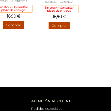
BONELLI, FLORENCIA
BONELLI, FLORENCIA
Sin stock - Consultar
Sin stock - Consultar
plazo de entrega
plazo de entrega
16,90 €
16,90 €
Comprar
Comprar
ATENCIÓN AL CLIENTE
Pedidos especiales