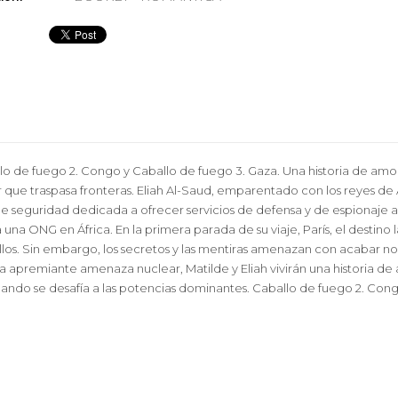
allo de fuego 2. Congo y Caballo de fuego 3. Gaza. Una historia de amo
or que traspasa fronteras. Eliah Al-Saud, emparentado con los reyes d
e seguridad dedicada a ofrecer servicios de defensa y de espionaje a
na ONG en África. En la primera parada de su viaje, París, el destino la
los. Sin embargo, los secretos y las mentiras amenazan con acabar no 
na apremiante amenaza nuclear, Matilde y Eliah vivirán una historia de
cuando se desafía a las potencias dominantes. Caballo de fuego 2. Con