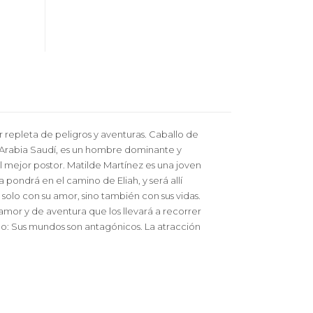
r repleta de peligros y aventuras. Caballo de
e Arabia Saudí, es un hombre dominante y
l mejor postor. Matilde Martínez es una joven
 pondrá en el camino de Eliah, y será allí
solo con su amor, sino también con sus vidas.
 amor y de aventura que los llevará a recorrer
go: Sus mundos son antagónicos. La atracción