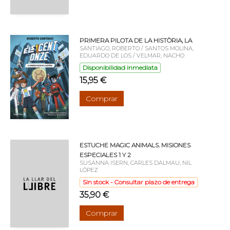
PRIMERA PILOTA DE LA HISTÒRIA, LA
SANTIAGO, ROBERTO / SANTOS MOLINA,
EDUARDO DE LOS / VELMAR, NACHO
Disponibilidad inmediata
15,95 €
Comprar
ESTUCHE MAGIC ANIMALS. MISIONES
ESPECIALES 1 Y 2
SUSANNA ISERN, CARLES DALMAU, NIL
LÓPEZ
Sin stock - Consultar plazo de entrega
35,90 €
Comprar