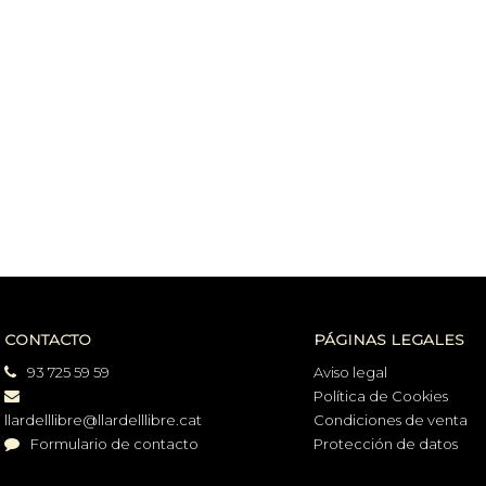
CONTACTO
PÁGINAS LEGALES
93 725 59 59
Aviso legal
Política de Cookies
llardelllibre@llardelllibre.cat
Condiciones de venta
Formulario de contacto
Protección de datos