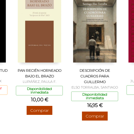
CTUD
PAN RECIÉN HORNEADO
DESCRIPCIÓN DE
BAJO EL BRAZO
CUADROS PARA
X
J
LUPIÁÑEZ, PAULA F.
GUILLERMO
ELSO TORRALBA, SANTIAGO
r
Disponibilidad
inmediata
Disponibilidad
inmediata
10,00 €
16,95 €
Comprar
Comprar