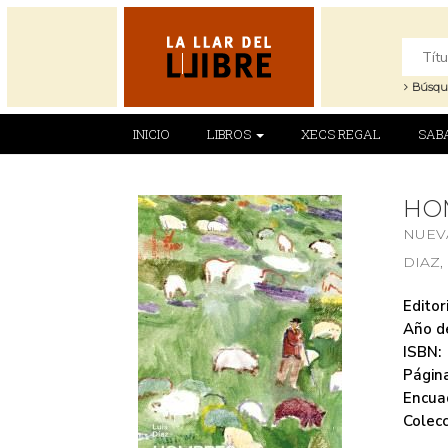
Búsqu
INICIO
LIBROS
XECS REGAL
SAB
HO
NUEV
DIAZ,
Editori
Año de
ISBN:
Página
Encua
Colecc