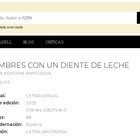
eda avanzada
ADELL
BLOG
CRÍTICAS
MBRES CON UN DIENTE DE LECHE
A EDICION AMPLIADA
 LUIS
al:
LETRAVERSAL
 edición:
2025
978-84-128275-8-3
s:
68
dernación:
Rústica
ión:
LETRA BASTARDA