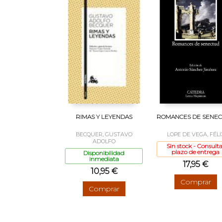
RIMAS Y LEYENDAS
ROMANCES DE SENE
BECQUER, GUSTAVO
LOPE DE VEGA, FÉLI
ADOLFO
Sin stock - Consulta
plazo de entrega
Disponibilidad
inmediata
17,95 €
10,95 €
Comprar
Comprar