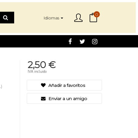
0
Idiomas
2,50 €
IVA incluido
Añadir a favoritos
)
Enviar a un amigo