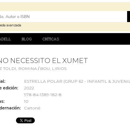
eda avanzada
ADELL
BLOG
CRÍTICAS
NO NECESSITO EL XUMET
Z TOLDI, ROMINA
BOU, LIRIOS
/
al:
ESTRELLA POLAR (GRUP 62 - INFANTIL & JUVENIL
 edición:
2022
978-84-1389-182-8
s:
10
dernación:
Cartoné