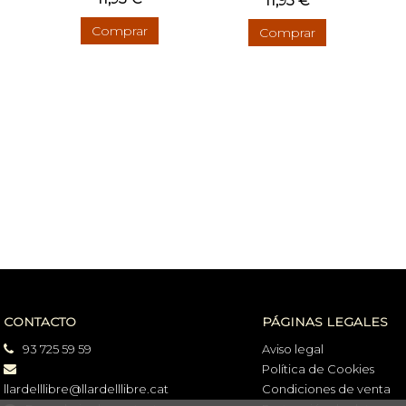
11,95 €
Comprar
Comprar
CONTACTO
PÁGINAS LEGALES
93 725 59 59
Aviso legal
Política de Cookies
llardelllibre@llardelllibre.cat
Condiciones de venta