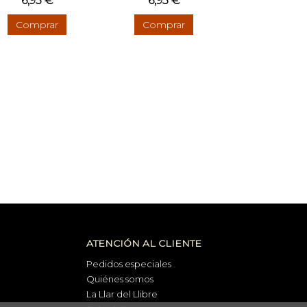
6,95 €
6,95 €
Comprar
Comprar
ATENCIÓN AL CLIENTE
Pedidos especiales
Quiénes somos
La Llar del Llibre