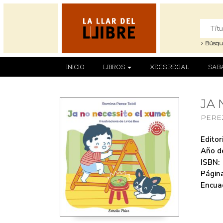
Búsqu
INICIO
LIBROS
XECS REGAL
SAB
JA 
PERE
Editori
Año de
ISBN:
Página
Encua