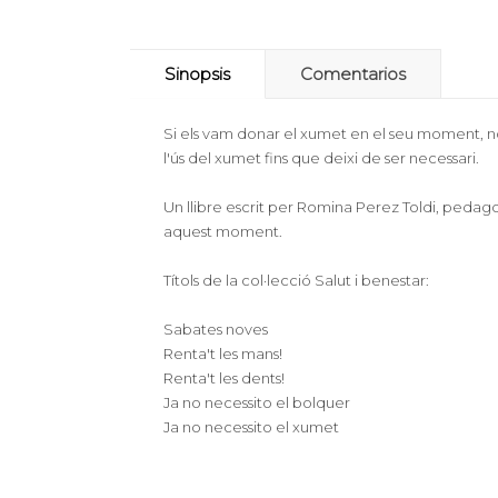
Sinopsis
Comentarios
Si els vam donar el xumet en el seu moment, 
l'ús del xumet fins que deixi de ser necessari.
Un llibre escrit per Romina Perez Toldi, pedago
aquest moment.
Títols de la col·lecció Salut i benestar:
Sabates noves
Renta't les mans!
Renta't les dents!
Ja no necessito el bolquer
Ja no necessito el xumet