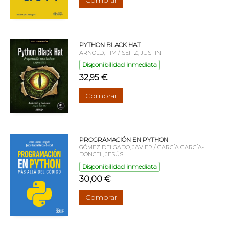
Comprar
PYTHON BLACK HAT
ARNOLD, TIM / SEITZ, JUSTIN
Disponibilidad inmediata
32,95 €
Comprar
PROGRAMACIÓN EN PYTHON
GÓMEZ DELGADO, JAVIER / GARCÍA GARCÍA-
DONCEL, JESÚS
Disponibilidad inmediata
30,00 €
Comprar