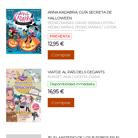
ANNA KADABRA. GUÍA SECRETA DE
HALLOWEEN
PEDRO MAÑAS, DAVID SIERRA LISTÓN /
PEDRO MAÑAS, PEDRO MAÑAS / LISTON,
DAVID SIERRA LISTÓN
PREVENTA
12,95 €
Comprar
VIATGE AL PAÍS DELS GEGANTS
PUNSET, ANA / VICEDO, DIANA
Disponibilidad inmediata
16,95 €
Comprar
30. EL MISTERIO DE LOS 15 ROBOS EN EL