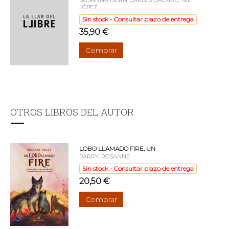
SUSANNA ISERN, CARLES DALMAU, NIL
LÓPEZ
Sin stock - Consultar plazo de entrega
35,90 €
Comprar
OTROS LIBROS DEL AUTOR
LOBO LLAMADO FIRE, UN
PARRY, ROSANNE
Sin stock - Consultar plazo de entrega
20,50 €
Comprar