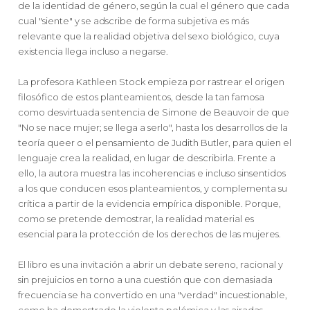
de la identidad de género, según la cual el género que cada
cual "siente" y se adscribe de forma subjetiva es más
relevante que la realidad objetiva del sexo biológico, cuya
existencia llega incluso a negarse.
La profesora Kathleen Stock empieza por rastrear el origen
filosófico de estos planteamientos, desde la tan famosa
como desvirtuada sentencia de Simone de Beauvoir de que
"No se nace mujer; se llega a serlo", hasta los desarrollos de la
teoría queer o el pensamiento de Judith Butler, para quien el
lenguaje crea la realidad, en lugar de describirla. Frente a
ello, la autora muestra las incoherencias e incluso sinsentidos
a los que conducen esos planteamientos, y complementa su
crítica a partir de la evidencia empírica disponible. Porque,
como se pretende demostrar, la realidad material es
esencial para la protección de los derechos de las mujeres.
El libro es una invitación a abrir un debate sereno, racional y
sin prejuicios en torno a una cuestión que con demasiada
frecuencia se ha convertido en una "verdad" incuestionable,
como ha demostrado la violenta polémica y las airadas