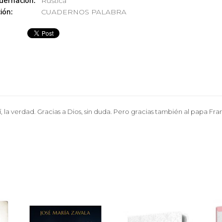
dernación:
Rústica
ión:
CUADERNOS PALABRA
la verdad. Gracias a Dios, sin duda. Pero gracias también al papa Franci