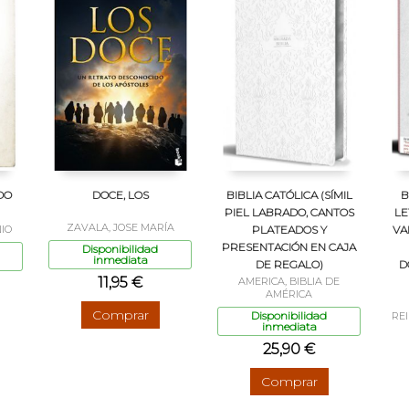
DO
DOCE, LOS
BIBLIA CATÓLICA (SÍMIL
B
PIEL LABRADO, CANTOS
LE
ZAVALA, JOSE MARÍA
IO
PLATEADOS Y
VA
PRESENTACIÓN EN CAJA
Disponibilidad
inmediata
DE REGALO)
D
11,95 €
AMERICA, BIBLIA DE
AMÉRICA
Comprar
Disponibilidad
RE
inmediata
25,90 €
Comprar