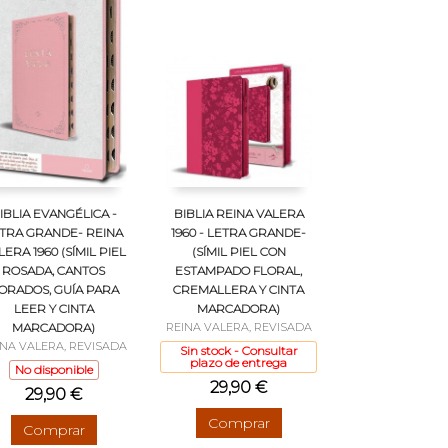
IBLIA EVANGÉLICA -
BIBLIA REINA VALERA
TRA GRANDE- REINA
1960 - LETRA GRANDE-
LERA 1960 (SÍMIL PIEL
(SÍMIL PIEL CON
ROSADA, CANTOS
ESTAMPADO FLORAL,
ORADOS, GUÍA PARA
CREMALLERA Y CINTA
LEER Y CINTA
MARCADORA)
MARCADORA)
REINA VALERA, REVISADA
INA VALERA, REVISADA
Sin stock - Consultar
plazo de entrega
No disponible
29,90 €
29,90 €
Comprar
Comprar