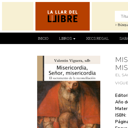
Búsqu
INICIO
LIBROS
XECS REGAL
SAB
MIS
MI
EL S
VIGU
Editori
Año de
Mater
ISBN:
Página