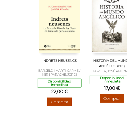
INDRETS NEUSENCS
HISTORIA DEL MUN
ANGÉLICO (N.E)
BARCELO I MARTI, CARME /
FORTEA, JOSÉ ANTON
MIR I PARACHE, JORDI
Disponibilidad
Disponibilidad
inmediata
inmediata
17,00 €
22,00 €
Comprar
Comprar