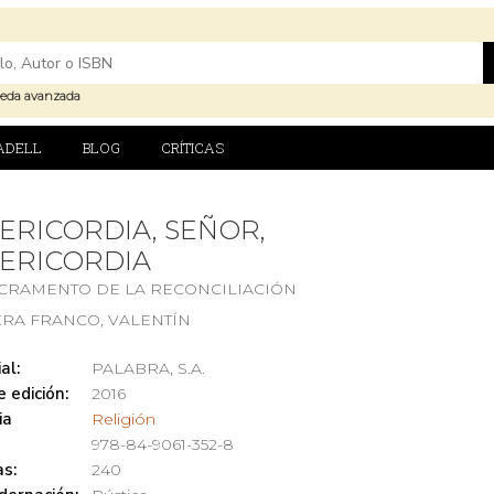
eda avanzada
ADELL
BLOG
CRÍTICAS
ERICORDIA, SEÑOR,
SERICORDIA
ACRAMENTO DE LA RECONCILIACIÓN
ERA FRANCO, VALENTÍN
al:
PALABRA, S.A.
 edición:
2016
ia
Religión
978-84-9061-352-8
s:
240