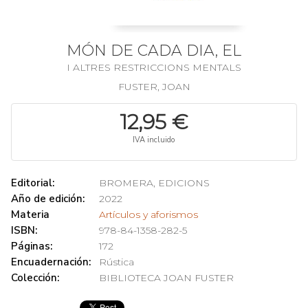
MÓN DE CADA DIA, EL
I ALTRES RESTRICCIONS MENTALS
FUSTER, JOAN
12,95 €
IVA incluido
Editorial:
BROMERA, EDICIONS
Año de edición:
2022
Materia
Artículos y aforismos
ISBN:
978-84-1358-282-5
Páginas:
172
Encuadernación:
Rústica
Colección:
BIBLIOTECA JOAN FUSTER