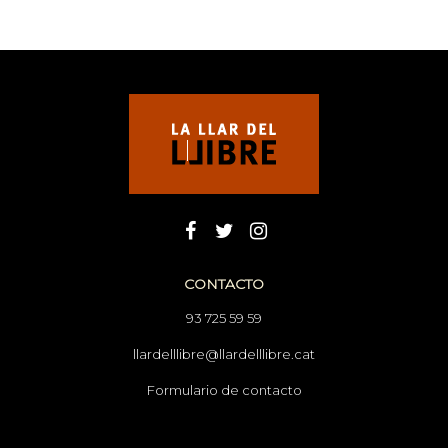
CONTACTO
93 725 59 59
llardelllibre@llardelllibre.cat
Formulario de contacto