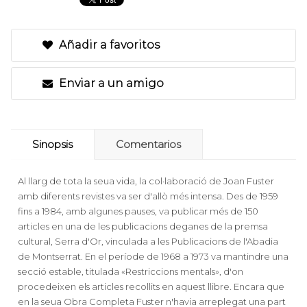
Añadir a favoritos
Enviar a un amigo
Sinopsis
Comentarios
Al llarg de tota la seua vida, la col·laboració de Joan Fuster
amb diferents revistes va ser d'allò més intensa. Des de 1959
fins a 1984, amb algunes pauses, va publicar més de 150
articles en una de les publicacions deganes de la premsa
cultural, Serra d'Or, vinculada a les Publicacions de l'Abadia
de Montserrat. En el període de 1968 a 1973 va mantindre una
secció estable, titulada «Restriccions mentals», d'on
procedeixen els articles recollits en aquest llibre. Encara que
en la seua Obra Completa Fuster n'havia arreplegat una part