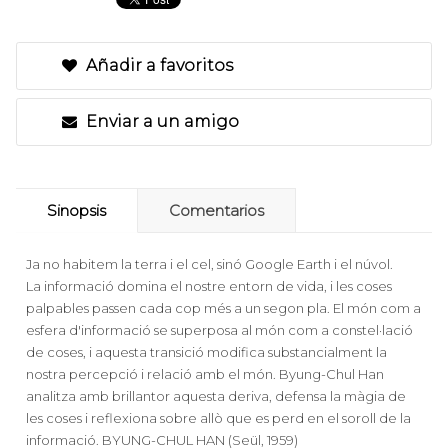
Añadir a favoritos
Enviar a un amigo
Sinopsis
Comentarios
Ja no habitem la terra i el cel, sinó Google Earth i el núvol.
La informació domina el nostre entorn de vida, i les coses
palpables passen cada cop més a un segon pla. El món com a
esfera d'informació se superposa al món com a constel·lació
de coses, i aquesta transició modifica substancialment la
nostra percepció i relació amb el món. Byung-Chul Han
analitza amb brillantor aquesta deriva, defensa la màgia de
les coses i reflexiona sobre allò que es perd en el soroll de la
informació. BYUNG-CHUL HAN (Seül, 1959)