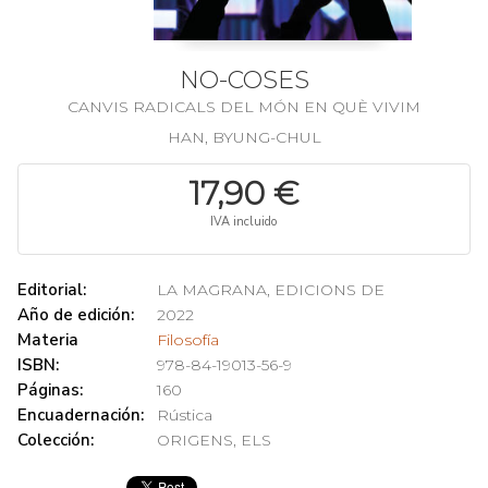
NO-COSES
CANVIS RADICALS DEL MÓN EN QUÈ VIVIM
HAN, BYUNG-CHUL
17,90 €
IVA incluido
Editorial:
LA MAGRANA, EDICIONS DE
Año de edición:
2022
Materia
Filosofía
ISBN:
978-84-19013-56-9
Páginas:
160
Encuadernación:
Rústica
Colección:
ORIGENS, ELS