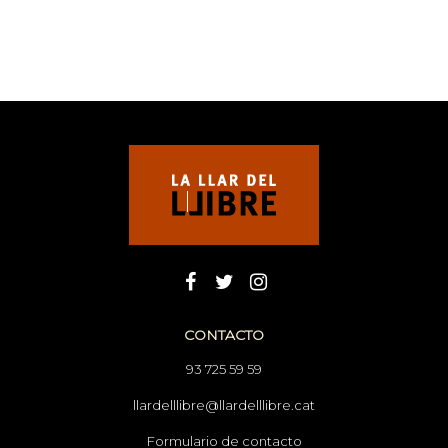
CONTACTO
93 725 59 59
llardelllibre@llardelllibre.cat
Formulario de contacto