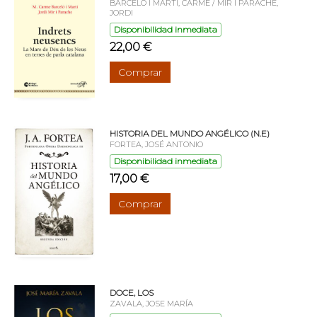
BARCELO I MARTI, CARME / MIR I PARACHE,
JORDI
Disponibilidad inmediata
22,00 €
Comprar
HISTORIA DEL MUNDO ANGÉLICO (N.E)
FORTEA, JOSÉ ANTONIO
Disponibilidad inmediata
17,00 €
Comprar
DOCE, LOS
ZAVALA, JOSE MARÍA