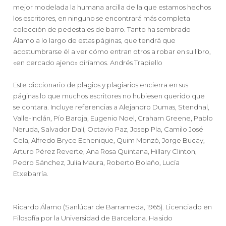
mejor modelada la humana arcilla de la que estamos hechos
los escritores, en ninguno se encontrará más completa
colección de pedestales de barro. Tanto ha sembrado
Álamo a lo largo de estas páginas, que tendrá que
acostumbrarse él a ver cómo entran otros a robar en su libro,
«en cercado ajeno» diríamos. Andrés Trapiello
Este diccionario de plagios y plagiarios encierra en sus
páginas lo que muchos escritores no hubiesen querido que
se contara. Incluye referencias a Alejandro Dumas, Stendhal,
Valle-Inclán, Pío Baroja, Eugenio Noel, Graham Greene, Pablo
Neruda, Salvador Dalí, Octavio Paz, Josep Pla, Camilo José
Cela, Alfredo Bryce Echenique, Quim Monzó, Jorge Bucay,
Arturo Pérez Reverte, Ana Rosa Quintana, Hillary Clinton,
Pedro Sánchez, Julia Maura, Roberto Bolaño, Lucía
Etxebarría.
Ricardo Álamo (Sanlúcar de Barrameda, 1965). Licenciado en
Filosofía por la Universidad de Barcelona. Ha sido