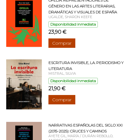
OFELIA. REPRESENTACIONES DE
GÉNERO EN LAS ARTES LITERARIAS,
DRAMÁTICAS Y VISUALES DE ESPAÑA
UGALDE, SHARON KEEFE
Disponibilidad inmediata
23,90 €
Comprar
ESCRITURA INVISIBLE, LA. PERIODISMO Y
LITERATURA
MISTRAL, SILVIA
Disponibilidad inmediata
21,90 €
Comprar
NARRATIVAS ESPAÑOLAS DEL SIGLO XXI
(2015-2025): CRUCES Y CAMINOS
AYETE GIL, MARÍA / DURÁN REBOLLO,