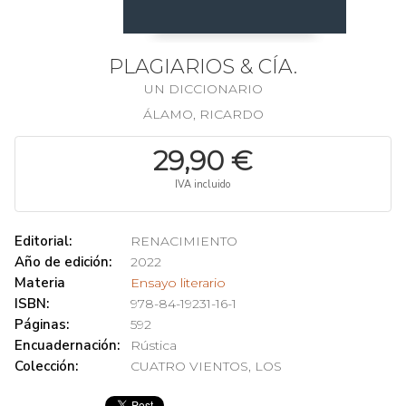
PLAGIARIOS & CÍA.
UN DICCIONARIO
ÁLAMO, RICARDO
29,90 €
IVA incluido
Editorial:
RENACIMIENTO
Año de edición:
2022
Materia
Ensayo literario
ISBN:
978-84-19231-16-1
Páginas:
592
Encuadernación:
Rústica
Colección:
CUATRO VIENTOS, LOS