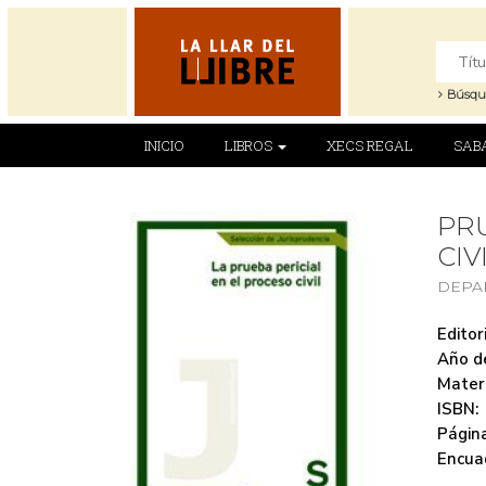
Búsqu
INICIO
LIBROS
XECS REGAL
SAB
PRU
CIV
DEPA
Editori
Año de
Mater
ISBN:
Página
Encua