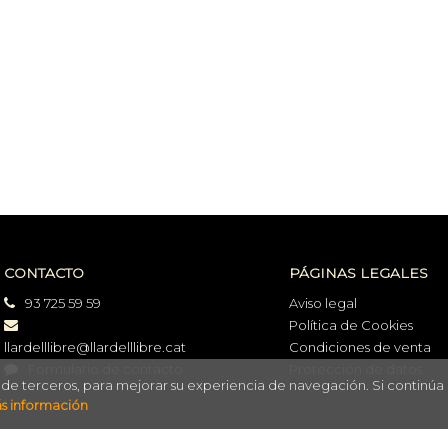
CONTACTO
PÁGINAS LEGALES
93 725 59 59
Aviso legal
Política de Cookies
llardelllibre@llardelllibre.cat
Condiciones de venta
Formulario de contacto
Protección de datos
o de terceros, para mejorar su experiencia de navegación. Si continúa
s información