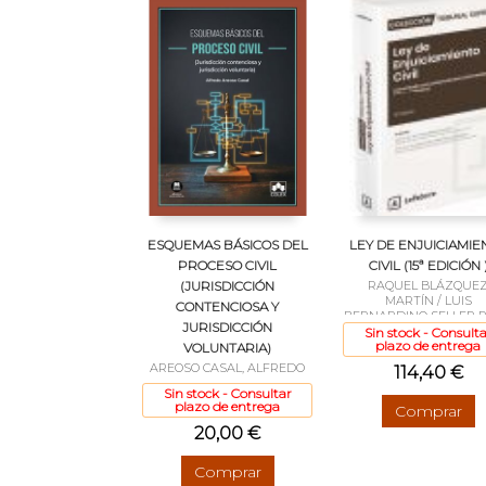
ESQUEMAS BÁSICOS DEL
LEY DE ENJUICIAMIE
PROCESO CIVIL
CIVIL (15ª EDICIÓN 
(JURISDICCIÓN
RAQUEL BLÁZQUE
MARTÍN / LUIS
CONTENCIOSA Y
BERNARDINO SELLER 
JURISDICCIÓN
DE TOGORES
Sin stock - Consulta
plazo de entrega
VOLUNTARIA)
AREOSO CASAL, ALFREDO
114,40 €
Sin stock - Consultar
plazo de entrega
Comprar
20,00 €
Comprar