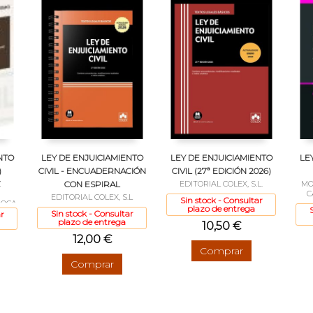
NTO
LEY DE ENJUICIAMIENTO
LEY DE ENJUICIAMIENTO
LE
)
CIVIL - ENCUADERNACIÓN
CIVIL (27ª EDICIÓN 2026)
Z
CON ESPIRAL
EDITORIAL COLEX, S.L.
MO
C
EDITORIAL COLEX, S.L
Sin stock - Consultar
ROCA
plazo de entrega
Sin stock - Consultar
r
plazo de entrega
10,50 €
12,00 €
Comprar
Comprar