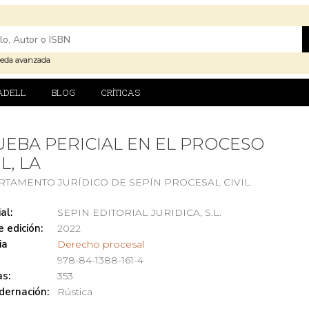
eda avanzada
ADELL
BLOG
CRÍTICAS
EBA PERICIAL EN EL PROCESO
IL, LA
RTAMENTO JURÍDICO DE SEPÍN PROCESAL CIVIL
al:
SEPIN EDITORIAL JURIDICA, S.L.
 edición:
2022
ia
Derecho procesal
978-84-1388-161-4
s:
353
dernación:
Rústica