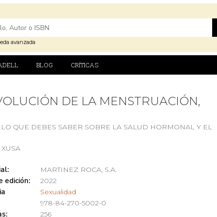
eda avanzada
ADELL
BLOG
CRÍTICAS
VOLUCIÓN DE LA MENSTRUACIÓN,
 LO QUE DEBES SABER SOBRE LA SALUD HORMONAL Y EL
O
 XUSA
al:
MARTINEZ ROCA, S.A.
 edición:
2022
ia
Sexualidad
978-84-270-5002-0
s:
256