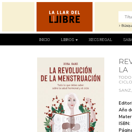
Búsqu
INICIO
LIBROS
XECS REGAL
SAB
RE
LA
TODO
CICL
SANZ,
Editori
Año de
Mater
ISBN:
Página