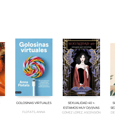
E
GOLOSINAS VIRTUALES
SEXUALIDAD 40 +.
S
ESTAMOS MUY D(V)IVAS
SE
FLOTATS, ANNA
GÓMEZ LÓPEZ, ASCENSIÓN
DE