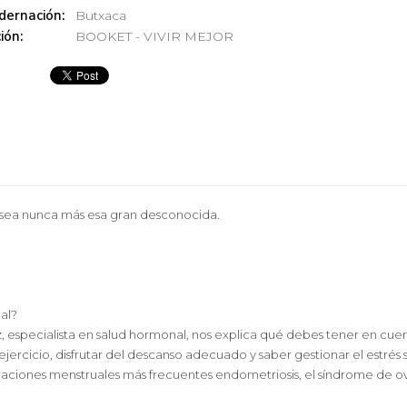
dernación:
Butxaca
ión:
BOOKET - VIVIR MEJOR
o sea nunca más esa gran desconocida.
al?
, especialista en salud hormonal, nos explica qué debes tener en cuen
ejercicio, disfrutar del descanso adecuado y saber gestionar el estrés
raciones menstruales más frecuentes endometriosis, el síndrome de ovar