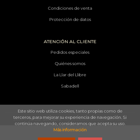
Condiciones de venta
Protección de datos
ATENCIÓN AL CLIENTE
Pedidos especiales
Quiénes somos
La Llar del Llibre
Sabadell
Este sitio web utiliza cookies, tanto propias como de
terceros, para mejorar su experiencia de navegación. Si
2026 ©
La Llar del Llibre
. Todos los Derechos Reservados
continúa navegando, consideramos que acepta su uso.
Más información