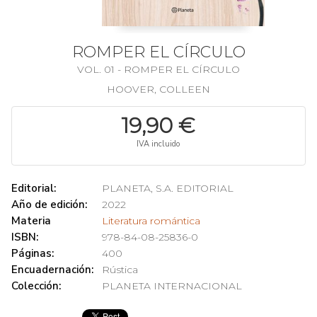
ROMPER EL CÍRCULO
VOL. 01 - ROMPER EL CÍRCULO
HOOVER, COLLEEN
19,90 €
IVA incluido
Editorial:
PLANETA, S.A. EDITORIAL
Año de edición:
2022
Materia
Literatura romántica
ISBN:
978-84-08-25836-0
Páginas:
400
Encuadernación:
Rústica
Colección:
PLANETA INTERNACIONAL