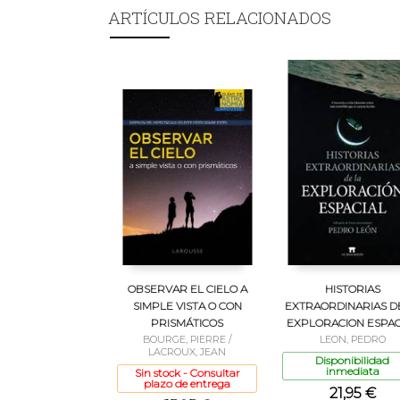
ARTÍCULOS RELACIONADOS
OBSERVAR EL CIELO A
HISTORIAS
SIMPLE VISTA O CON
EXTRAORDINARIAS D
PRISMÁTICOS
EXPLORACION ESPAC
BOURGE, PIERRE /
LEON, PEDRO
LACROUX, JEAN
Disponibilidad
inmediata
Sin stock - Consultar
plazo de entrega
21,95 €