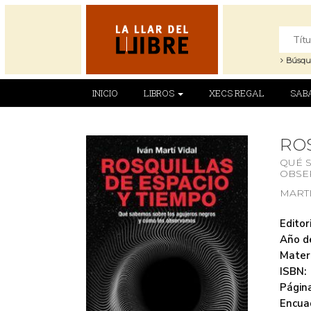
Búsqu
INICIO
LIBROS
XECS REGAL
SAB
ROS
QUÉ 
OBSE
MARTI
Editori
Año de
Mater
ISBN:
Página
Encua