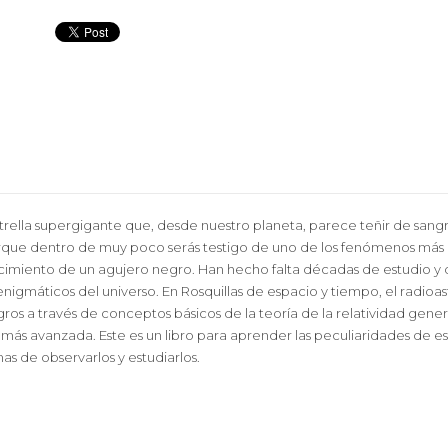
trella supergigante que, desde nuestro planeta, parece teñir de sang
orque dentro de muy poco serás testigo de uno de los fenómenos más
imiento de un agujero negro. Han hecho falta décadas de estudio y d
nigmáticos del universo. En Rosquillas de espacio y tiempo, el radioas
s a través de conceptos básicos de la teoría de la relatividad general
más avanzada. Este es un libro para aprender las peculiaridades de e
as de observarlos y estudiarlos.