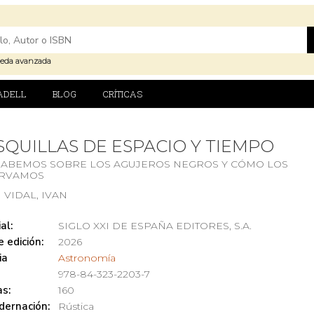
eda avanzada
ADELL
BLOG
CRÍTICAS
QUILLAS DE ESPACIO Y TIEMPO
SABEMOS SOBRE LOS AGUJEROS NEGROS Y CÓMO LOS
RVAMOS
 VIDAL, IVAN
al:
SIGLO XXI DE ESPAÑA EDITORES, S.A.
 edición:
2026
ia
Astronomía
978-84-323-2203-7
s:
160
dernación:
Rústica