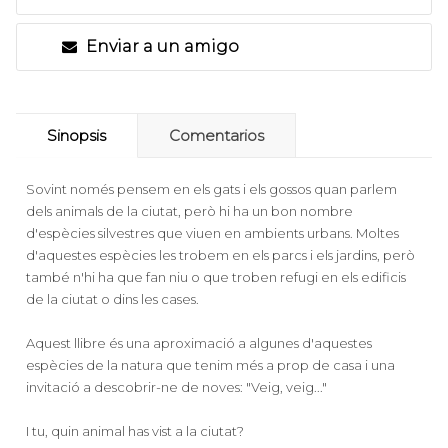
Enviar a un amigo
Sinopsis
Comentarios
Sovint només pensem en els gats i els gossos quan parlem
dels animals de la ciutat, però hi ha un bon nombre
d'espècies silvestres que viuen en ambients urbans. Moltes
d'aquestes espècies les trobem en els parcs i els jardins, però
també n'hi ha que fan niu o que troben refugi en els edificis
de la ciutat o dins les cases.
Aquest llibre és una aproximació a algunes d'aquestes
espècies de la natura que tenim més a prop de casa i una
invitació a descobrir-ne de noves: "Veig, veig..."
I tu, quin animal has vist a la ciutat?