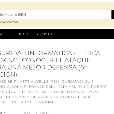
eda avanzada
ADELL
BLOG
CRÍTICAS
URIDAD INFORMÁTICA - ETHICAL
KING : CONOCER EL ATAQUE
A UNA MEJOR DEFENSA (6ª
CIÓN)
UES BEIRNAERT-HUVELLE, RÉMI DUBOURGNOUX,
EY CLARHAUT, FRANCK EBEL, RAPHAËL RAULT, ROBERT
ER, LAURENT SCHALKWIJK, DAMIEN BANCAL, ACISSI,
ME HENNECART, SÉBASTIEN LASSON, GUILLAUME
LLE, GUILLAUME FORTUNATO
al:
ENI EDICIONES