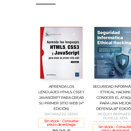
APRENDA LOS
SEGURIDAD INFORMÁ
LENGUAJES HTML5, CSS3 Y
- ETHICAL HACKING
JAVASCRIPT PARA CREAR
CONOCER EL ATAQ
SU PRIMER SITIO WEB (4ª
PARA UNA MEJO
EDICIÓN)
DEFENSA (6ª EDICIÓ
MATARAZZO, DENIS
JACQUES BEIRNAER
HUVELLE, RÉMI
Sin stock - Consultar
DUBOURGNOUX, JOFF
plazo de entrega
CLARHAUT, FRANCK EB
Sin stock - Consulta
plazo de entrega
RAPHAËL RAULT, ROB