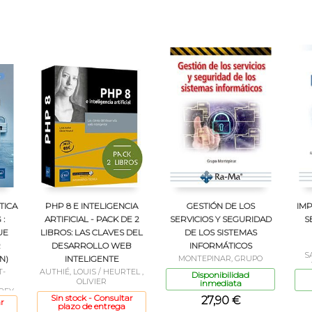
TICA
PHP 8 E INTELIGENCIA
GESTIÓN DE LOS
IM
 :
ARTIFICIAL - PACK DE 2
SERVICIOS Y SEGURIDAD
S
UE
LIBROS: LAS CLAVES DEL
DE LOS SISTEMAS
R
DESARROLLO WEB
INFORMÁTICOS
S
N)
INTELIGENTE
MONTEPINAR, GRUPO
T-
AUTHIÉ, LOUIS / HEURTEL ,
Disponibilidad
C
OLIVIER
inmediata
REY
Sin stock - Consultar
27,90 €
EL,
r
plazo de entrega
ERT