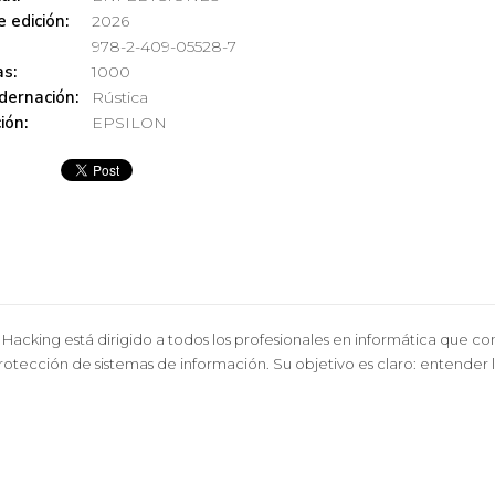
 edición:
2026
978-2-409-05528-7
s:
1000
dernación:
Rústica
ión:
EPSILON
al Hacking está dirigido a todos los profesionales en informática que 
protección de sistemas de información. Su objetivo es claro: entender