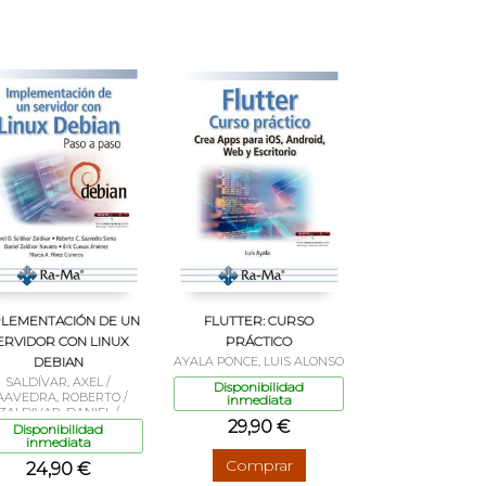
PLEMENTACIÓN DE UN
FLUTTER: CURSO
ERVIDOR CON LINUX
PRÁCTICO
DEBIAN
AYALA PONCE, LUIS ALONSO
SALDÍVAR, AXEL /
Disponibilidad
AAVEDRA, ROBERTO /
inmediata
ZALDIVAR, DANIEL /
29,90 €
UEVAS, ERIK / PÉREZ
Disponibilidad
inmediata
CISNEROS, MARCO
Comprar
24,90 €