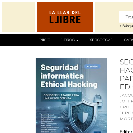
Búsqu
INICIO
LIBROS
XECS REGAL
SAB
SEG
HAC
PAR
EDI
JACQ
JOFFR
CROCF
JÉRÔ
MORE
Editori