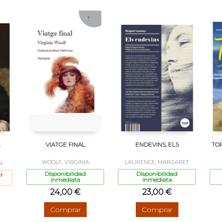
L
VIATGE FINAL
ENDEVINS, ELS
TO
WOOLF, VIRGINIA
LAURENCE, MARGARET
N
Disponibilidad
Disponibilidad
r
inmediata
inmediata
24,00 €
23,00 €
Comprar
Comprar