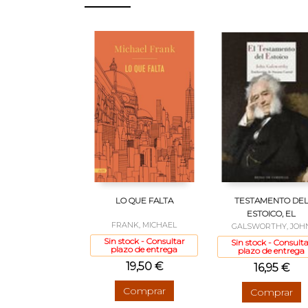
LO QUE FALTA
TESTAMENTO DE
ESTOICO, EL
FRANK, MICHAEL
GALSWORTHY, JOH
Sin stock - Consultar
Sin stock - Consulta
plazo de entrega
plazo de entrega
19,50 €
16,95 €
Comprar
Comprar