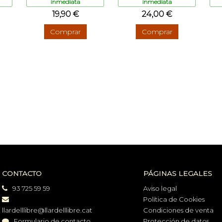
inmediata
inmediata
19,90 €
24,00 €
Comprar
Comprar
CONTACTO
PÁGINAS LEGALES
93 725 59 59
Aviso legal
Política de Cookies
llardelllibre@llardelllibre.cat
Condiciones de venta
Formulario de contacto
Protección de datos