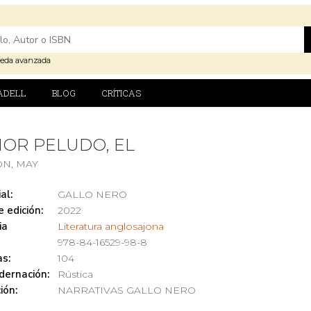
eda avanzada
ADELL
BLOG
CRÍTICAS
OR PELUDO, EL
ON, MAY
al:
GALLO NERO
 edición:
2022
ia
Literatura anglosajona
978-84-16529-98-8
s:
104
dernación:
Rústica
ión:
NARRATIVAS GALLO NERO