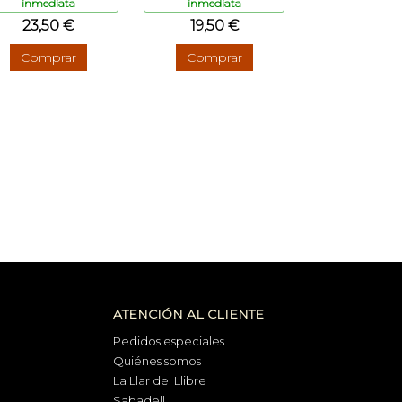
inmediata
inmediata
23,50 €
19,50 €
Comprar
Comprar
ATENCIÓN AL CLIENTE
Pedidos especiales
Quiénes somos
La Llar del Llibre
Sabadell