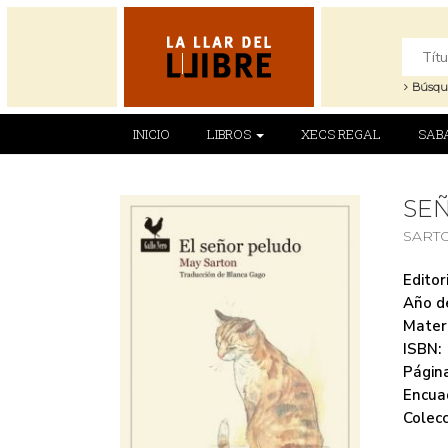
Búsqu
INICIO
LIBROS
XECS REGAL
SAB
SEÑ
SART
Editori
Año de
Mater
ISBN:
Página
Encua
Colecc