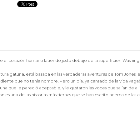
e el corazón humano latiendo justo debajo de la superficie», Washin
teratura gatuna, está basada en las verdaderas aventuras de Tom Jones,
ndiente que no tenía nombre. Pero un día, ya cansado de la vida vagab
n una que le pareció aceptable, y le gustaron las voces que salían de 
n es una de las historias más tiernas que se han escrito acerca de las 