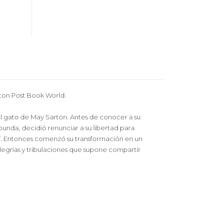
gton Post Book World.
 el gato de May Sarton. Antes de conocer a su
unda, decidió renunciar a su libertad para
allí. Entonces comenzó su transformación en un
alegrías y tribulaciones que supone compartir