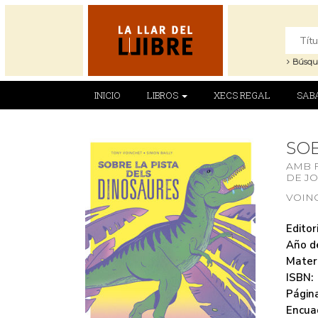
Búsqu
INICIO
LIBROS
XECS REGAL
SAB
SOB
AMB 
DE J
VOIN
Editori
Año de
Mater
ISBN:
Página
Encua