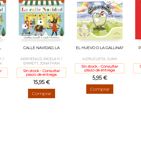
L
CALLE NAVIDAD, LA
EL HUEVO O LA GALLINA?
P
. /
ARRHENIUS, INGELA P. /
AZPILICUETA, JUAN
N
EMMETT, JONATHAN
Sin stock - Consultar
plazo de entrega
r
Sin stock - Consultar
plazo de entrega
5,95 €
15,95 €
Comprar
Comprar