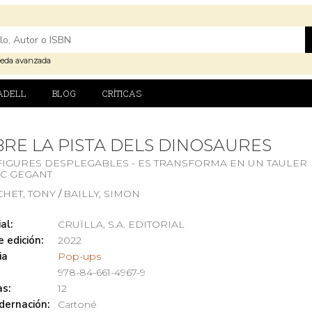
eda avanzada
ADELL
BLOG
CRÍTICAS
RE LA PISTA DELS DINOSAURES
FIGURES DESPLEGABLES - ES TRANSFORMA EN UN TAULER
OC GEGANT
CHET, TONY
BAILLY, SIMON
/
al:
CRUÏLLA, S.A. EDITORIAL
 edición:
2022
ia
Pop-ups
978-84-661-4967-9
s:
12
dernación:
Cartoné