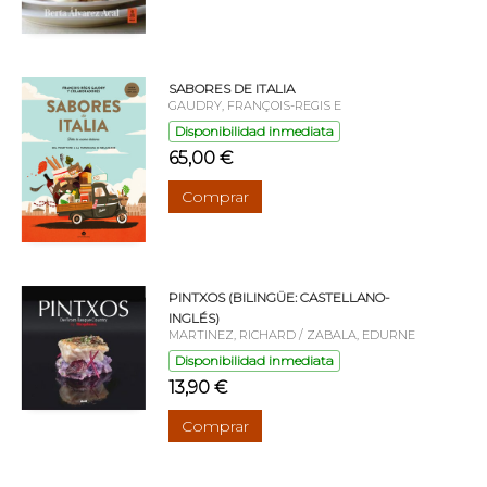
SABORES DE ITALIA
GAUDRY, FRANÇOIS-REGIS E
Disponibilidad inmediata
65,00 €
Comprar
PINTXOS (BILINGÜE: CASTELLANO-
INGLÉS)
MARTINEZ, RICHARD / ZABALA, EDURNE
Disponibilidad inmediata
13,90 €
Comprar