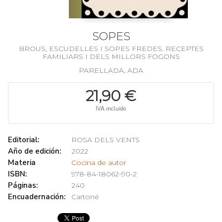
SOPES
BROUS, ESCUDELLES I SOPES FREDES. RECEPTES
FAMILIARS I DELS MILLORS FOGONS
PARELLADA, ADA
21,90 €
IVA incluido
Editorial:
ROSA DELS VENTS
Año de edición:
2022
Materia
Cocina de autor
ISBN:
978-84-18062-90-2
Páginas:
240
Encuadernación:
Cartoné