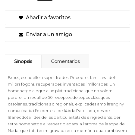
Añadir a favoritos
Enviar a un amigo
Sinopsis
Comentarios
Brous, escudelles i sopes fredes. Receptes familiars i dels
millors fogons, recuperades, inventades i millorades. Un
homenatge alegre a un plat tradicional que no volem
perdre. Un recull de 50 receptes de sopes clàssiques,
casolanes, tradicionals o regionals, explicades amb l#enginy
comunicatiu i l'expertesa de l#Ada Parellada, des de
l#anècdota i des de les particularitats dels ingredients, per
retre homenatge a l'esperit d'abans, a l'aroma de la sopa de
Nadal que tots tenim gravada en la memòria quan arribàvem