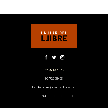
CONTACTO
93 725 59 59
llardelllibre@llardelllibre.cat
Formulario de contacto