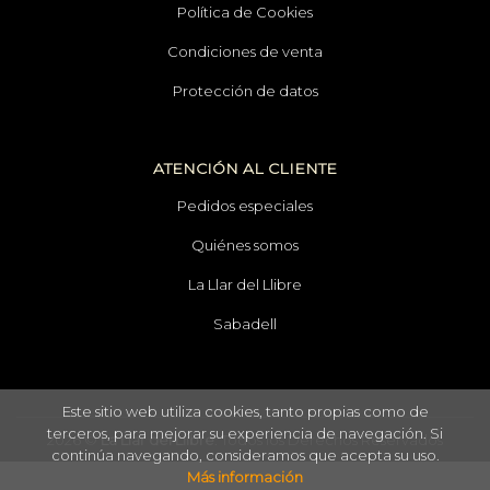
Política de Cookies
Condiciones de venta
Protección de datos
ATENCIÓN AL CLIENTE
Pedidos especiales
Quiénes somos
La Llar del Llibre
Sabadell
Este sitio web utiliza cookies, tanto propias como de
terceros, para mejorar su experiencia de navegación. Si
2026 ©
La Llar del Llibre
. Todos los Derechos Reservados
continúa navegando, consideramos que acepta su uso.
Más información