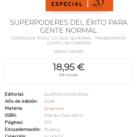
SUPERPODERES DEL ÉXITO PARA
GENTE NORMAL
CONSIGUE TODO LO QUE QUIERAS... TRABAJANDO
COMO UN CABRÓN
MAGO MORE
18,95 €
IVA incluido
Editorial:
ALIENTA EDITORIAL
Año de edición:
2026
Materia
Empresa
ISBN:
978-84-1344-525-0
Páginas:
272
Encuadernación:
Rústica
Colección:
ALIENTA