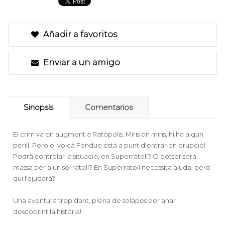
Añadir a favoritos
Enviar a un amigo
Sinopsis
Comentarios
El crim va en augment a Ratòpolis. Miris on miris, hi ha algun
perill. Però el volcà Fondue està a punt d'entrar en erupció!
Podrà controlar la situació, en Superratolí? O potser serà
massa per a un sol ratolí? En Superratolí necessita ajuda, però
qui l'ajudarà?
Una aventura trepidant, plena de solapes per anar
descobrint la història!