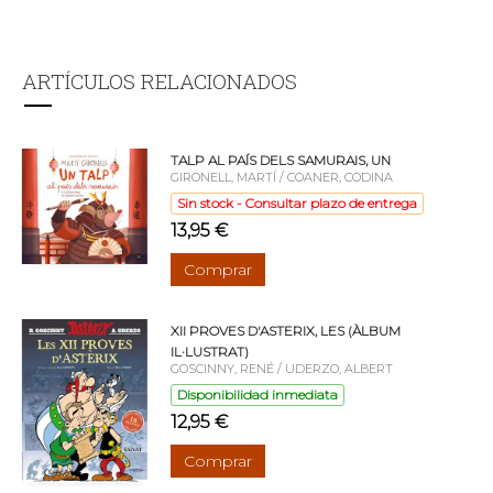
ARTÍCULOS RELACIONADOS
TALP AL PAÍS DELS SAMURAIS, UN
GIRONELL, MARTÍ / COANER, CODINA
Sin stock - Consultar plazo de entrega
13,95 €
Comprar
XII PROVES D'ASTERIX, LES (ÀLBUM
IL·LUSTRAT)
GOSCINNY, RENÉ / UDERZO, ALBERT
Disponibilidad inmediata
12,95 €
Comprar