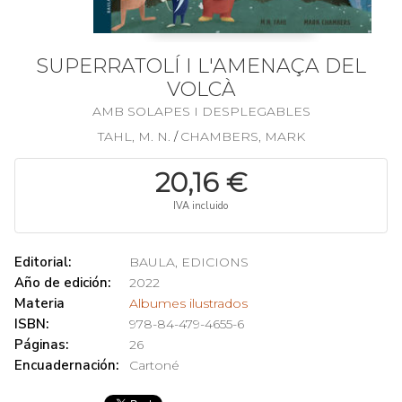
SUPERRATOLÍ I L'AMENAÇA DEL
VOLCÀ
AMB SOLAPES I DESPLEGABLES
TAHL, M. N.
CHAMBERS, MARK
/
20,16 €
IVA incluido
Editorial:
BAULA, EDICIONS
Año de edición:
2022
Materia
Albumes ilustrados
ISBN:
978-84-479-4655-6
Páginas:
26
Encuadernación:
Cartoné