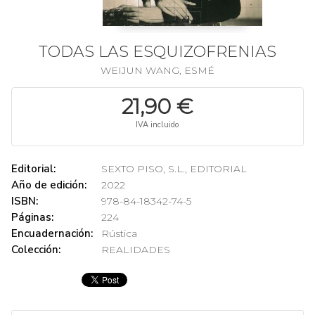
TODAS LAS ESQUIZOFRENIAS
WEIJUN WANG, ESMÉ
21,90 €
IVA incluido
Editorial:
SEXTO PISO, S.L., EDITORIAL
Año de edición:
2022
ISBN:
978-84-18342-74-5
Páginas:
224
Encuadernación:
Rústica
Colección:
REALIDADES