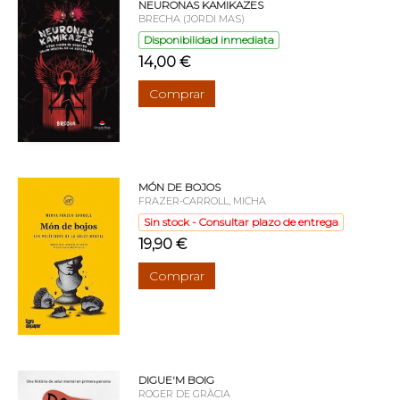
NEURONAS KAMIKAZES
BRECHA (JORDI MAS)
Disponibilidad inmediata
14,00 €
Comprar
MÓN DE BOJOS
FRAZER-CARROLL, MICHA
Sin stock - Consultar plazo de entrega
19,90 €
Comprar
DIGUE'M BOIG
ROGER DE GRÀCIA