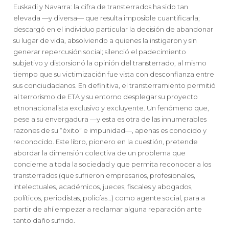
Euskadi y Navarra: la cifra de transterrados ha sido tan
elevada —y diversa— que resulta imposible cuantificarla;
descargó en el individuo particular la decisión de abandonar
su lugar de vida, absolviendo a quienes la instigaron y sin
generar repercusión social; silenció el padecimiento
subjetivo y distorsionó la opinión del transterrado, al mismo
tiempo que su victimización fue vista con desconfianza entre
sus conciudadanos. En definitiva, el transterramiento permitió
al terrorismo de ETA y su entorno desplegar su proyecto
etnonacionalista exclusivo y excluyente. Un fenómeno que,
pese a su envergadura —y esta es otra de las innumerables
razones de su “éxito” e impunidad—, apenas es conocido y
reconocido. Este libro, pionero en la cuestión, pretende
abordar la dimensión colectiva de un problema que
concierne a toda la sociedad y que permita reconocer a los
transterrados (que sufrieron empresarios, profesionales,
intelectuales, académicos, jueces, fiscales y abogados,
políticos, periodistas, policías…) como agente social, para a
partir de ahí empezar a reclamar alguna reparación ante
tanto daño sufrido.