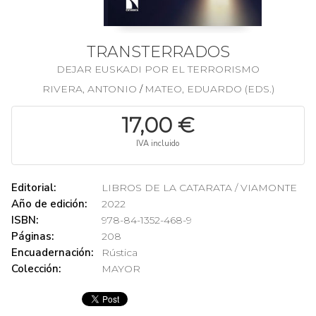
TRANSTERRADOS
DEJAR EUSKADI POR EL TERRORISMO
RIVERA, ANTONIO
MATEO, EDUARDO (EDS.)
/
17,00 €
IVA incluido
Editorial:
LIBROS DE LA CATARATA / VIAMONTE
Año de edición:
2022
ISBN:
978-84-1352-468-9
Páginas:
208
Encuadernación:
Rústica
Colección:
MAYOR