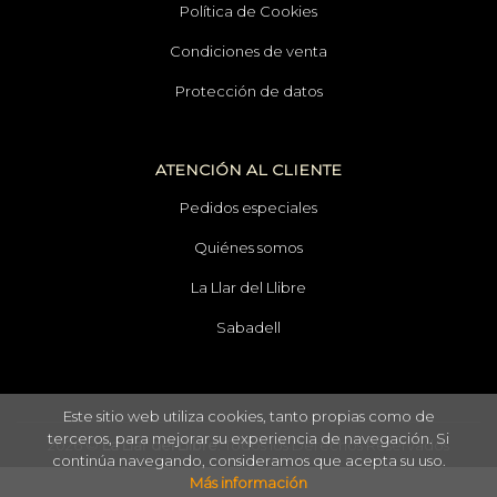
Política de Cookies
Condiciones de venta
Protección de datos
ATENCIÓN AL CLIENTE
Pedidos especiales
Quiénes somos
La Llar del Llibre
Sabadell
Este sitio web utiliza cookies, tanto propias como de
terceros, para mejorar su experiencia de navegación. Si
2026 ©
La Llar del Llibre
. Todos los Derechos Reservados
continúa navegando, consideramos que acepta su uso.
Más información