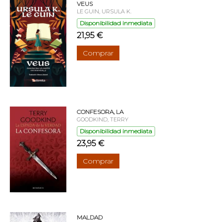
VEUS
LE GUIN, URSULA K.
Disponibilidad inmediata
21,95 €
Comprar
CONFESORA, LA
GOODKIND, TERRY
Disponibilidad inmediata
23,95 €
Comprar
MALDAD