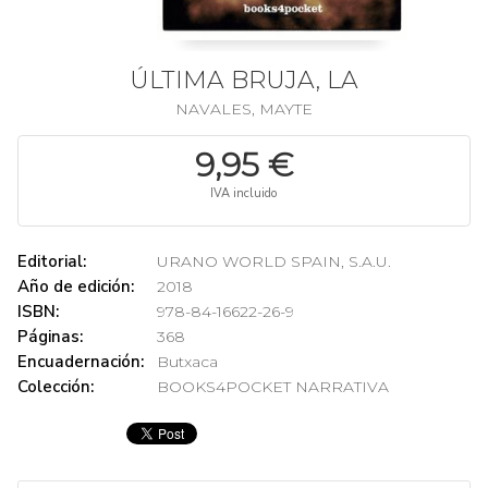
ÚLTIMA BRUJA, LA
NAVALES, MAYTE
9,95 €
IVA incluido
Editorial:
URANO WORLD SPAIN, S.A.U.
Año de edición:
2018
ISBN:
978-84-16622-26-9
Páginas:
368
Encuadernación:
Butxaca
Colección:
BOOKS4POCKET NARRATIVA