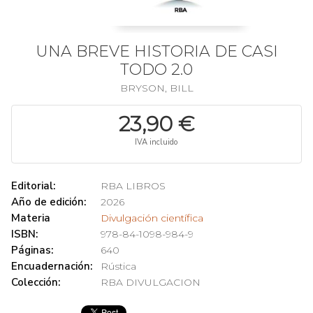
UNA BREVE HISTORIA DE CASI
TODO 2.0
BRYSON, BILL
23,90 €
IVA incluido
Editorial:
RBA LIBROS
Año de edición:
2026
Materia
Divulgación científica
ISBN:
978-84-1098-984-9
Páginas:
640
Encuadernación:
Rústica
Colección:
RBA DIVULGACION