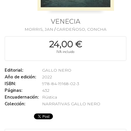
VENECIA
MORRIS, JAN
CARDEÑOSO, CONCHA
/
24,00 €
IVA incluido
Editorial:
GALLO NERO
Año de edición:
2022
ISBN:
978-84-19168-02-3
Páginas:
432
Encuadernación:
Rústica
Colección:
NARRATIVAS GALLO NERO