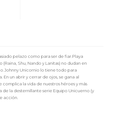
asiado pelazo como para ser de fiar.Playa
 (Raina, Shu, Nando y Lanitas) no dudan en
smo.Johnny Unicornio lo tiene todo para
En un abrir y cerrar de ojos, se gana al
e complica la vida de nuestros héroes y más
a de la desternillante serie Equipo Unicuerno (y
de acción.