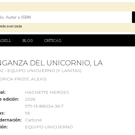
eda avanzada
ADELL
BLOG
CRÍTICAS
GANZA DEL UNICORNIO, LA
02 - EQUIPO UNICUERNO (Y LANITAS)
RICK-FROST, ALEXIS
al:
HACHETTE HEROES
 edición:
2026
979-13-88034-36-7
s:
96
dernación:
Cartoné
ión:
EQUIPO UNICUERNO