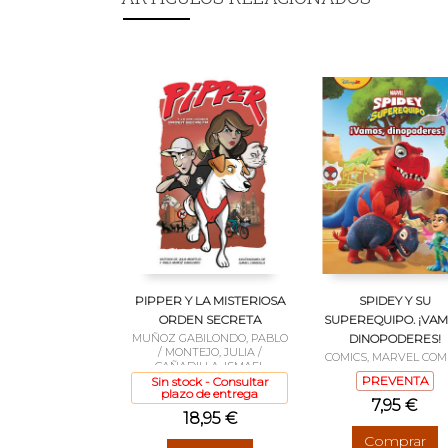
PIPPER Y LA MISTERIOSA
SPIDEY Y SU
ORDEN SECRETA
SUPEREQUIPO. ¡VAM
MUÑOZ GABILONDO, PABLO
DINOPODERES!
/ MONTEJO, JULIA /
COMICS, MARVEL COM
CAÑADILLA, ISMAEL
PREVENTA
Sin stock - Consultar
plazo de entrega
7,95 €
18,95 €
Comprar