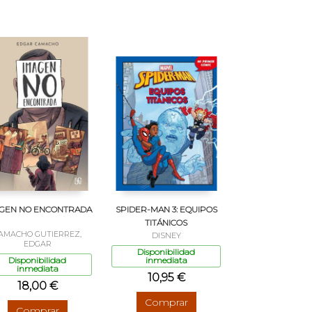
GEN NO ENCONTRADA
SPIDER-MAN 3: EQUIPOS
TITÁNICOS
AMACHO GUTIERREZ,
DISNEY
EDGAR
Disponibilidad
Disponibilidad
inmediata
inmediata
10,95 €
18,00 €
Comprar
Comprar