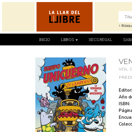
Búsqu
INICIO
LIBROS
XECS REGAL
SAB
VEN
VOL. 
FREDE
Editori
Año de
ISBN:
Página
Encua
Colecc