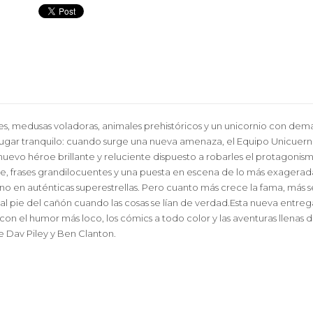
tes, medusas voladoras, animales prehistóricos y un unicornio con dem
ugar tranquilo: cuando surge una nueva amenaza, el Equipo Unicuerno
n nuevo héroe brillante y reluciente dispuesto a robarles el protagoni
, frases grandilocuentes y una puesta en escena de lo más exagerada. 
no en auténticas superestrellas. Pero cuanto más crece la fama, más s
ad al pie del cañón cuando las cosas se lían de verdad.Esta nueva entreg
con el humor más loco, los cómics a todo color y las aventuras llenas 
 de Dav Piley y Ben Clanton.