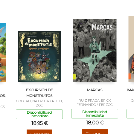
EXCURSIÓN DE
MARCAS
IMA
OS,
MONSTRUITOS
RUIZ FRAGA, ERICK
C
GODEAU, NATACHA / RUTH,
FERNANDO / FERZOG
ZOÉ
ICS
Disponibilidad
Disponibilidad
inmediata
inmediata
18,00 €
18,95 €
Comprar
Comprar