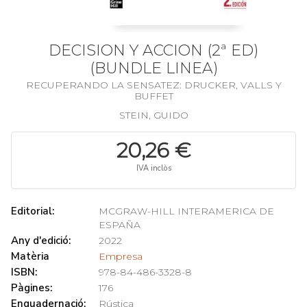
DECISION Y ACCION (2ª ED)
(BUNDLE LINEA)
RECUPERANDO LA SENSATEZ: DRUCKER, VALLS Y
BUFFET
STEIN, GUIDO
20,26 €
IVA inclòs
Editorial:
MCGRAW-HILL INTERAMERICA DE
ESPAÑA
Any d'edició:
2022
Matèria
Empresa
ISBN:
978-84-486-3328-8
Pàgines:
176
Enquadernació:
Rústica