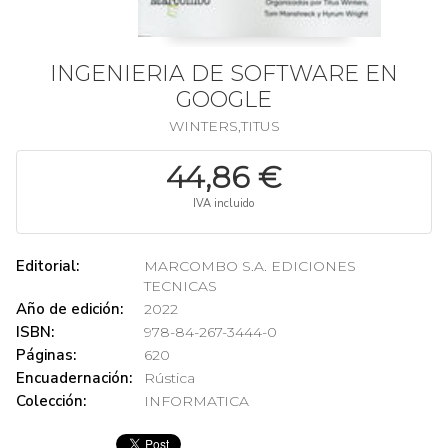
INGENIERIA DE SOFTWARE EN
GOOGLE
WINTERS,TITUS
44,86 €
IVA incluido
Editorial:
MARCOMBO S.A. EDICIONES
TECNICAS
Año de edición:
2022
ISBN:
978-84-267-3444-0
Páginas:
620
Encuadernación:
Rústica
Colección:
INFORMATICA