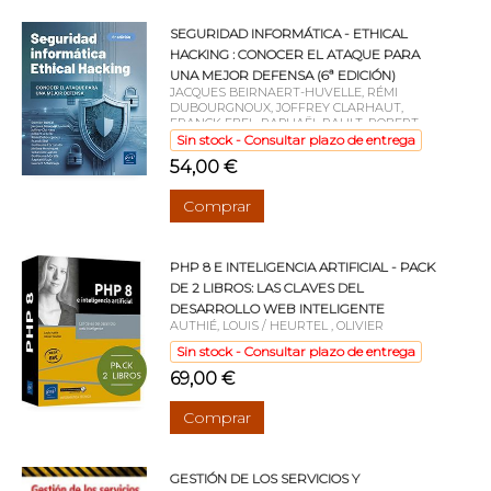
SEGURIDAD INFORMÁTICA - ETHICAL
HACKING : CONOCER EL ATAQUE PARA
UNA MEJOR DEFENSA (6ª EDICIÓN)
JACQUES BEIRNAERT-HUVELLE, RÉMI
DUBOURGNOUX, JOFFREY CLARHAUT,
FRANCK EBEL, RAPHAËL RAULT, ROBERT
CROCFER, LAURENT SCHALKWIJK, DAMIEN
Sin stock - Consultar plazo de entrega
BANCAL, ACISSI, JÉRÔME HENNECART,
54,00 €
SÉBASTIEN LASSON, GUILLAUME MORELLE,
GUILLAUME FORTUNATO
Comprar
PHP 8 E INTELIGENCIA ARTIFICIAL - PACK
DE 2 LIBROS: LAS CLAVES DEL
DESARROLLO WEB INTELIGENTE
AUTHIÉ, LOUIS / HEURTEL , OLIVIER
Sin stock - Consultar plazo de entrega
69,00 €
Comprar
GESTIÓN DE LOS SERVICIOS Y