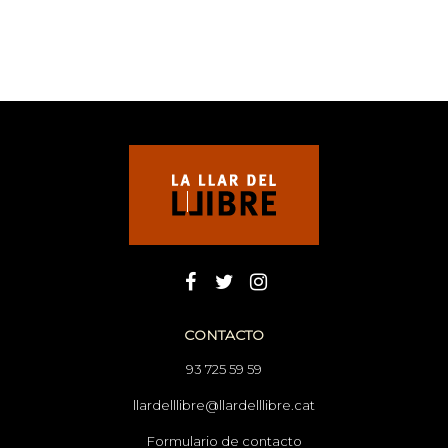
CONTACTO
93 725 59 59
llardelllibre@llardelllibre.cat
Formulario de contacto