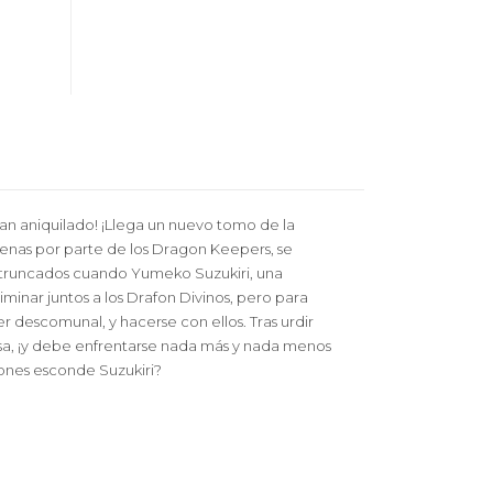
han aniquilado! ¡Llega un nuevo tomo de la
ígenas por parte de los Dragon Keepers, se
en truncados cuando Yumeko Suzukiri, una
inar juntos a los Drafon Divinos, pero para
r descomunal, y hacerse con ellos. Tras urdir
asa, ¡y debe enfrentarse nada más y nada menos
ones esconde Suzukiri?