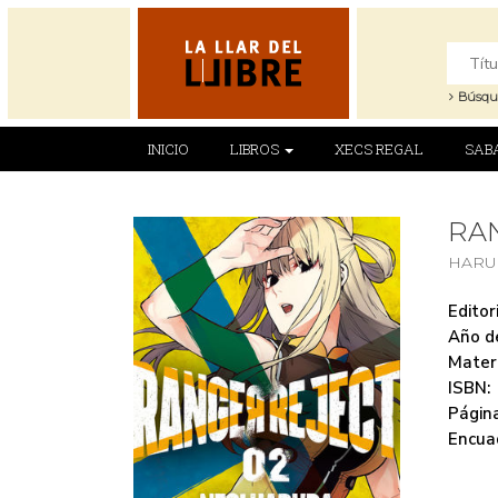
Búsqu
INICIO
LIBROS
XECS REGAL
SAB
RAN
HARU
Editori
Año de
Mater
ISBN:
Página
Encua