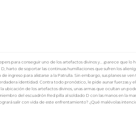
pers para conseguir uno de los artefactos divinos y... ¡parece que lo 
o D, harto de soportar las continuas humillaciones que sufren los alien
e ingreso para alistarse a la Patrulla. Sin embargo, sus planes se v
adera identidad. Contra todo pronóstico, le pide aunar fuerzas y elim
a ubicación de los artefactos divinos, unas armas que ocultan un pode
n miembro del escuadrón Red pilla al soldado D con las manos en la m
grará salir con vida de este enfrentamiento? ¿Qué malévolas intenci