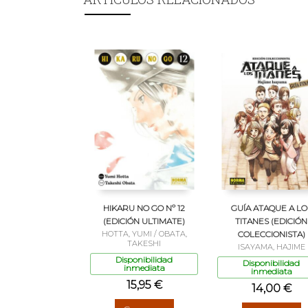
HIKARU NO GO Nº 12
GUÍA ATAQUE A LO
(EDICIÓN ULTIMATE)
TITANES (EDICIÓN
HOTTA, YUMI / OBATA,
COLECCIONISTA)
TAKESHI
ISAYAMA, HAJIME
Disponibilidad
Disponibilidad
inmediata
inmediata
15,95 €
14,00 €