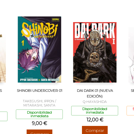
S
SHINOBI UNDERCOVER 01
DAI DARK 01 (NUEVA
S
EDICIÓN)
TAKEGUSHI, IPPON /
Q-HAYASHIDA
MITARASHI, SANTA
Disponibilidad
Disponibilidad
inmediata
inmediata
12,00 €
9,00 €
Comprar
Comprar