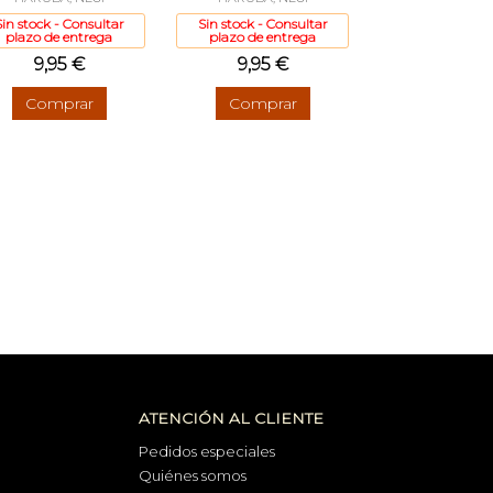
Sin stock - Consultar
Sin stock - Consultar
plazo de entrega
plazo de entrega
9,95 €
9,95 €
Comprar
Comprar
ATENCIÓN AL CLIENTE
Pedidos especiales
Quiénes somos