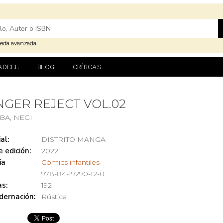
eda avanzada
ADELL
BLOG
CRÍTICAS
GER REJECT VOL.02
BA, NEGI
al:
DISTRITO MANGA
 edición:
2022
ia
Cómics infantiles
978-84-19290-12-0
s:
192
dernación:
Rústica