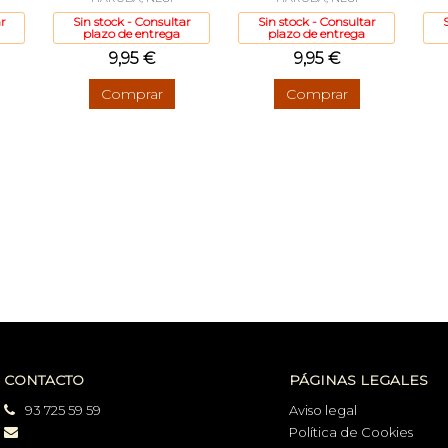
r
Sin stock - Consultar
Sin stock - Consultar
plazo de entrega
plazo de entrega
9,95 €
9,95 €
Comprar
Comprar
CONTACTO
PÁGINAS LEGALES
93 725 59 59
Aviso legal
Política de Cookies