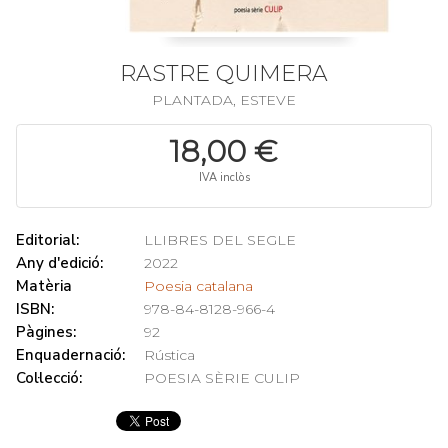
RASTRE QUIMERA
PLANTADA, ESTEVE
18,00 €
IVA inclòs
Editorial:
LLIBRES DEL SEGLE
Any d'edició:
2022
Matèria
Poesia catalana
ISBN:
978-84-8128-966-4
Pàgines:
92
Enquadernació:
Rústica
Col·lecció:
POESIA SÈRIE CULIP