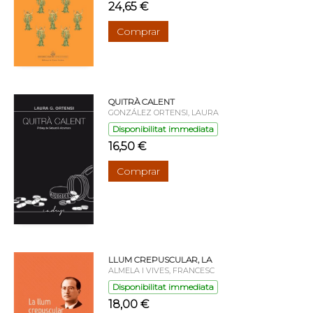
24,65 €
Comprar
QUITRÀ CALENT
GONZÁLEZ ORTENSI, LAURA
Disponibilitat immediata
16,50 €
Comprar
LLUM CREPUSCULAR, LA
ALMELA I VIVES, FRANCESC
Disponibilitat immediata
18,00 €