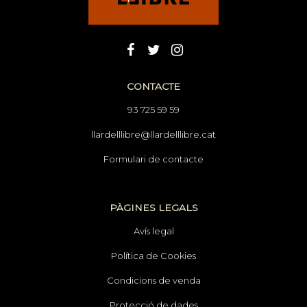
CONTACTE
93 725 59 59
llardelllibre@llardelllibre.cat
Formulari de contacte
PÀGINES LEGALS
Avís legal
Política de Cookies
Condicions de venda
Protecció de dades