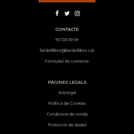
CONTACTE
93 725 59 59
llardelllibre@llardelllibre.cat
Formulari de contacte
PÀGINES LEGALS
Avís legal
Política de Cookies
Condicions de venda
Protecció de dades