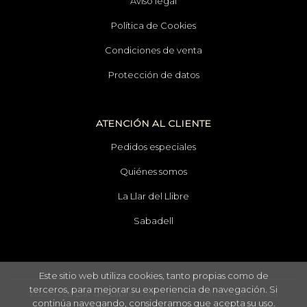
Aviso legal
Política de Cookies
Condiciones de venta
Protección de datos
ATENCIÓN AL CLIENTE
Pedidos especiales
Quiénes somos
La Llar del Llibre
Sabadell
Este sitio web utiliza cookies, tanto propias como de
terceros, para mejorar su experiencia de navegación. Si
2026 ©
La Llar del Llibre
. Todos los Derechos Reservados
continúa navegando, consideramos que acepta su uso.