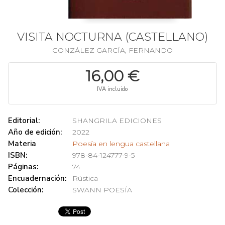
VISITA NOCTURNA (CASTELLANO)
GONZÁLEZ GARCÍA, FERNANDO
16,00 €
IVA incluido
Editorial:
SHANGRILA EDICIONES
Año de edición:
2022
Materia
Poesía en lengua castellana
ISBN:
978-84-124777-9-5
Páginas:
74
Encuadernación:
Rústica
Colección:
SWANN POESÍA